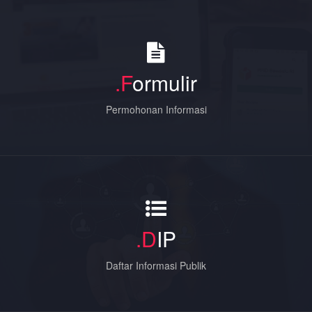
.F
ormulir
Permohonan Informasi
.D
IP
Daftar Informasi Publik