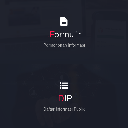
.F
ormulir
Permohonan Informasi
.D
IP
Daftar Informasi Publik