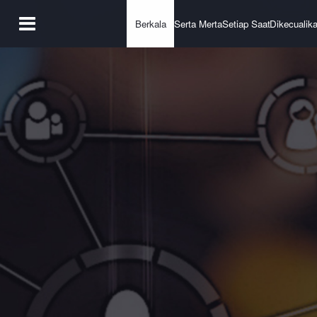
Berkala
Serta Merta
Setiap Saat
Dikecualik