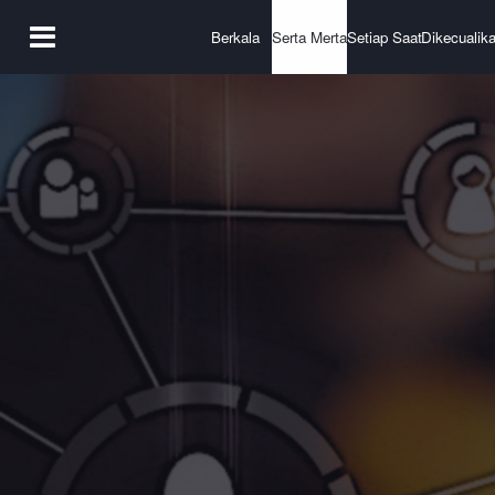
Berkala
Serta Merta
Setiap Saat
Dikecualik