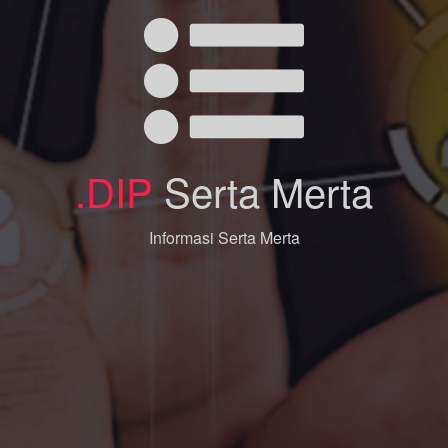
.DIP
Serta Merta
Informasi Serta Merta