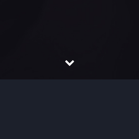
ublik Serta Merta.