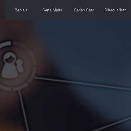
Berkala
Serta Merta
Setiap Saat
Dikecualikan